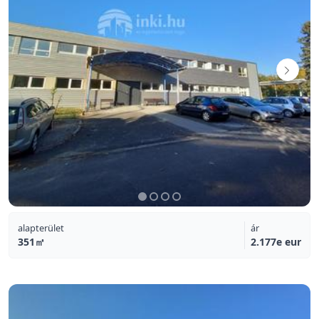
alapterület
ár
351㎡
2.177e eur