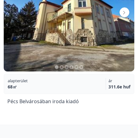
alapterület
ár
68㎡
311.6e huf
Pécs Belvárosában iroda kiadó