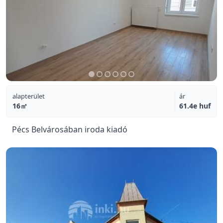
alapterület
ár
16㎡
61.4e huf
Pécs Belvárosában iroda kiadó