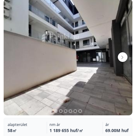
alapterület
nm ár
ár
58㎡
1 189 655 huf/㎡
69.00M huf