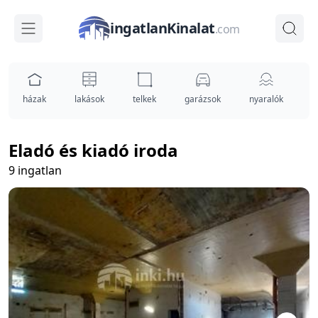
ingatlanKinalat
.com
házak
lakások
telkek
garázsok
nyaralók
i
Eladó és kiadó iroda
9 ingatlan