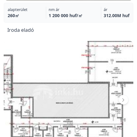
alapterület
nm ár
ár
260㎡
1 200 000 huf/㎡
312.00M huf
Iroda eladó