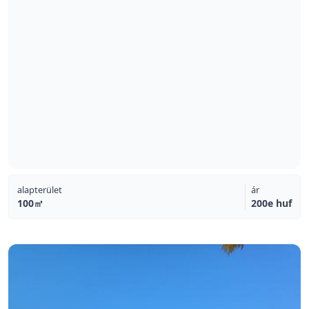
alapterület
ár
100㎡
200e huf