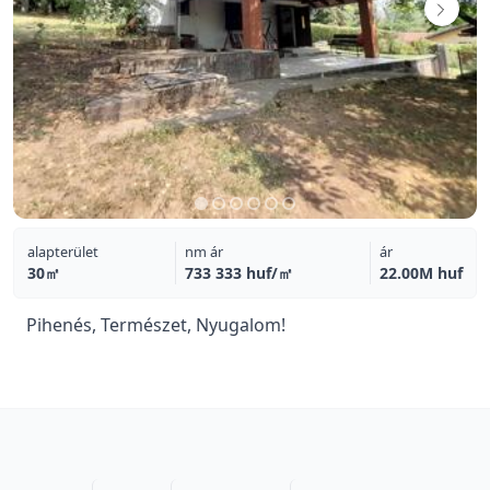
alapterület
nm ár
ár
30㎡
733 333 huf/㎡
22.00M huf
Pihenés, Természet, Nyugalom!