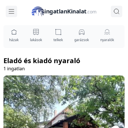
ingatlanKinalat
.com
házak
lakások
telkek
garázsok
nyaralók
i
Eladó és kiadó nyaraló
1 ingatlan