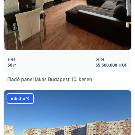
area
price
50㎡
55.500.000 HUF
Eladó panel lakás Budapest 10. ker.en
inki.hu