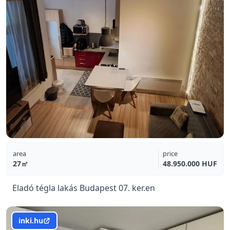
area
price
27㎡
48.950.000 HUF
Eladó tégla lakás Budapest 07. ker.en
inki.hu