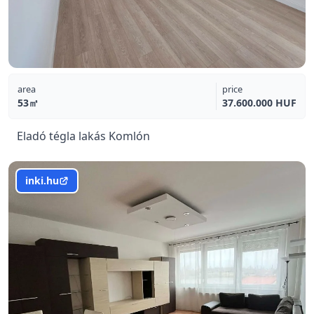
area
price
53㎡
37.600.000 HUF
Eladó tégla lakás Komlón
inki.hu