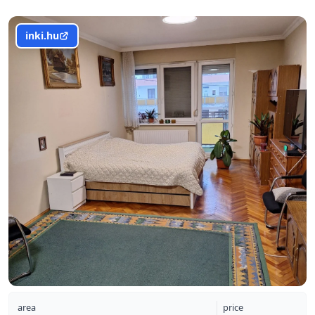
inki.hu
area
price