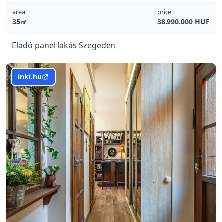
area
price
35㎡
38.990.000 HUF
Eladó panel lakás Szegeden
inki.hu