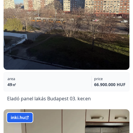
area
price
49㎡
66.900.000 HUF
Eladó panel lakás Budapest 03. ker.en
inki.hu