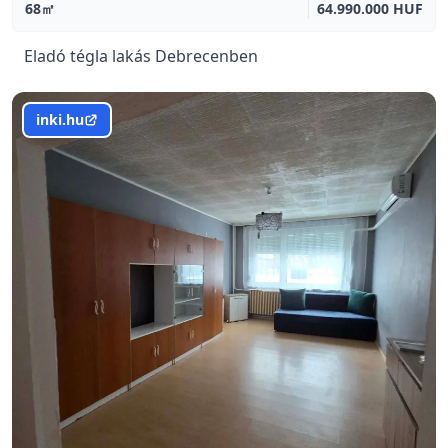
68㎡
64.990.000 HUF
Eladó tégla lakás Debrecenben
inki.hu