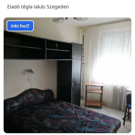
Eladó tégla lakás Szegeden
inki.hu