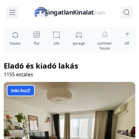
ingatlanKinalat
.com
house
flat
site
garage
summer
office
house
Eladó és kiadó lakás
1155 estates
inki.hu