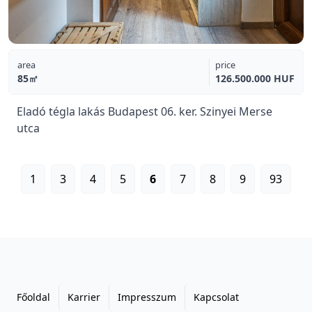
area
price
85㎡
126.500.000 HUF
Eladó tégla lakás Budapest 06. ker. Szinyei Merse
utca
1
3
4
5
6
7
8
9
93
Főoldal
Karrier
Impresszum
Kapcsolat