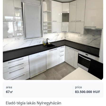
area
price
67㎡
83.500.000 HUF
Eladó tégla lakás Nyíregyházán