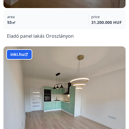
area
price
55㎡
31.200.000 HUF
Eladó panel lakás Oroszlányon
inki.hu