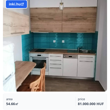
inki.hu
area
price
54.66㎡
81.000.000 HUF