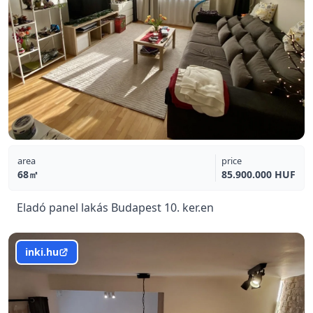
area
price
68㎡
85.900.000 HUF
Eladó panel lakás Budapest 10. ker.en
inki.hu