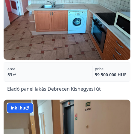
area
price
53㎡
59.500.000 HUF
Eladó panel lakás Debrecen Kishegyesi út
inki.hu