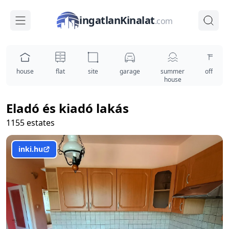
ingatlanKinalat
.com
house
flat
site
garage
summer
office
house
Eladó és kiadó lakás
1155 estates
inki.hu