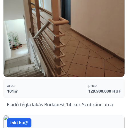
area
price
101㎡
129.900.000 HUF
Eladó tégla lakás Budapest 14. ker. Szobránc utca
inki.hu