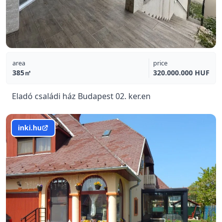
area
price
385㎡
320.000.000 HUF
Eladó családi ház Budapest 02. ker.en
inki.hu