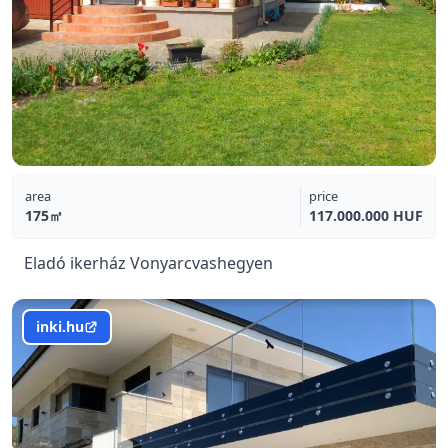
area
price
175㎡
117.000.000 HUF
Eladó ikerház Vonyarcvashegyen
inki.hu