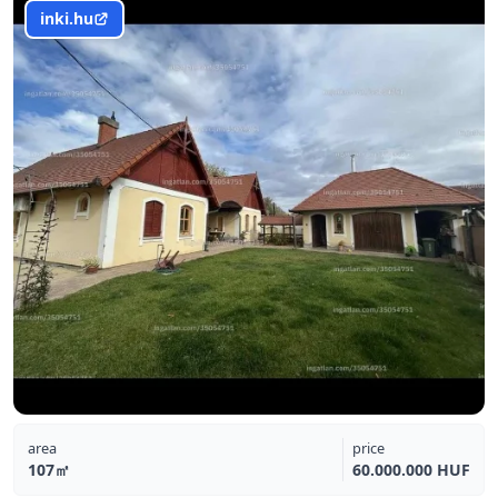
inki.hu
area
price
107㎡
60.000.000 HUF