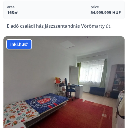
area
price
163㎡
54.999.999 HUF
Eladó családi ház Jászszentandrás Vörömarty út.
inki.hu