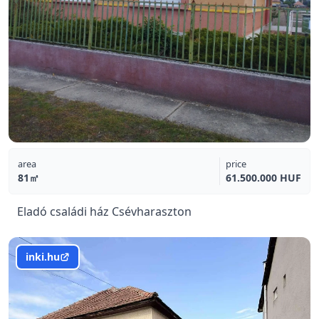
area
price
81㎡
61.500.000 HUF
Eladó családi ház Csévharaszton
inki.hu