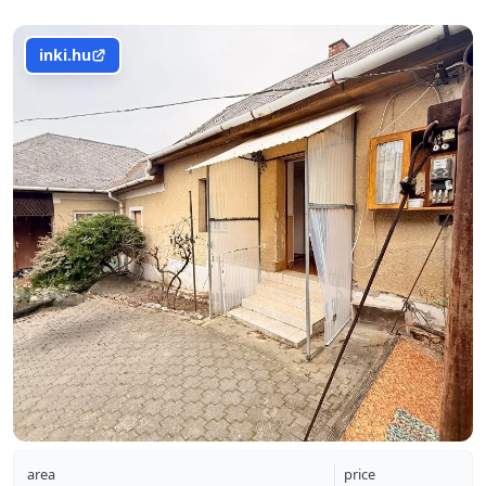
inki.hu
area
price