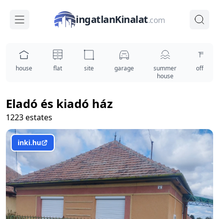
ingatlanKinalat
.com
house
flat
site
garage
summer
office
house
Eladó és kiadó ház
1223 estates
inki.hu