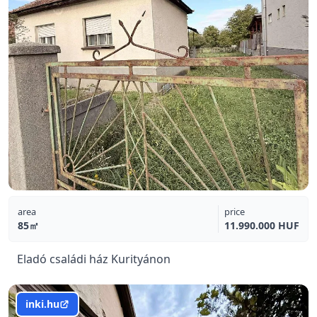
area
price
85㎡
11.990.000 HUF
Eladó családi ház Kurityánon
inki.hu