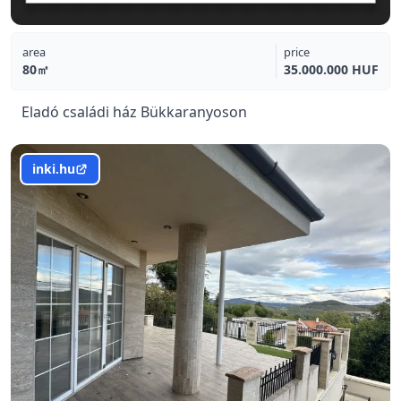
area
price
80㎡
35.000.000 HUF
Eladó családi ház Bükkaranyoson
inki.hu