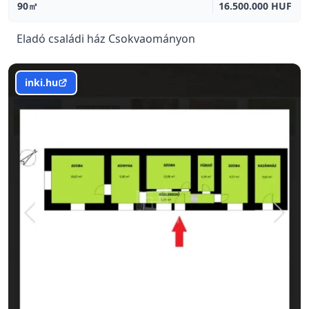
90㎡
16.500.000 HUF
Eladó családi ház Csokvaományon
inki.hu