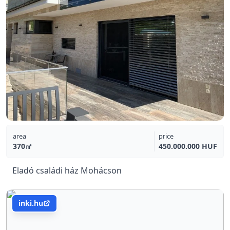
area
price
370㎡
450.000.000 HUF
Eladó családi ház Mohácson
inki.hu