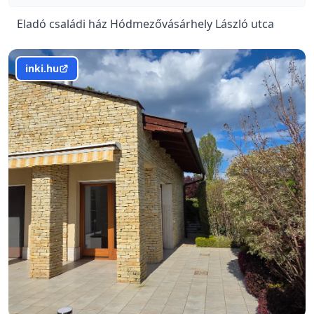
Eladó családi ház Hódmezővásárhely László utca
inki.hu