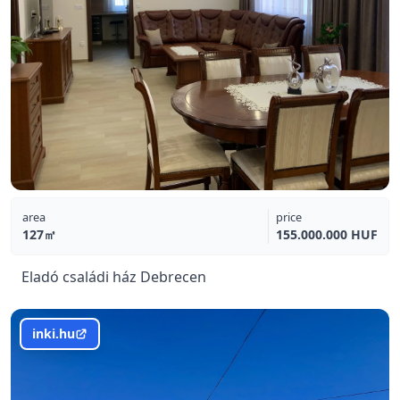
area
price
127㎡
155.000.000 HUF
Eladó családi ház Debrecen
inki.hu