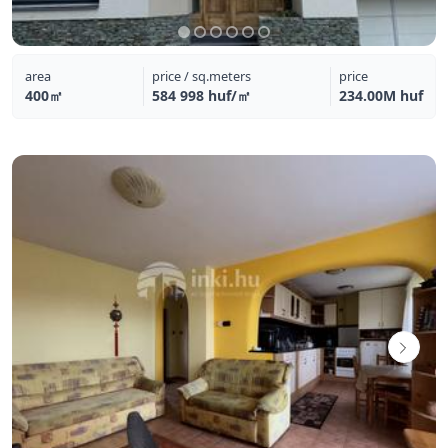
area
price / sq.meters
price
400㎡
584 998 huf/㎡
234.00M huf