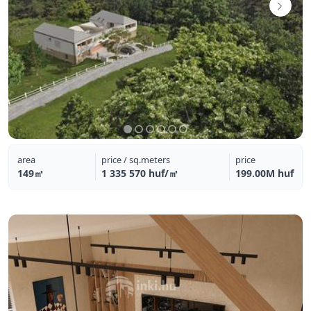
area
price / sq.meters
price
149㎡
1 335 570 huf/㎡
199.00M huf