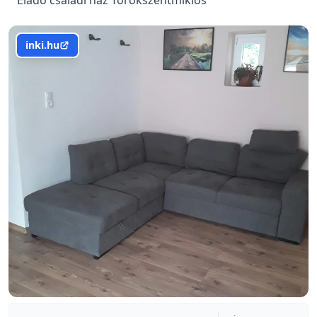
Eladó családi ház Törökszentmiklós
inki.hu