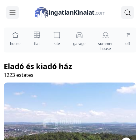
ingatlanKinalat
.com
house
flat
site
garage
summer
office
house
Eladó és kiadó ház
1223 estates