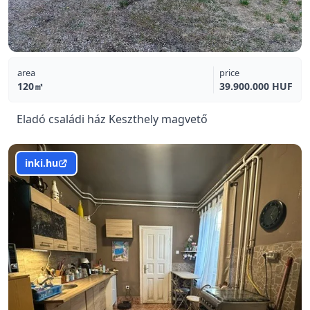
area
price
120㎡
39.900.000 HUF
Eladó családi ház Keszthely magvető
inki.hu