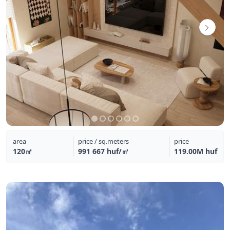
area
price / sq.meters
price
120㎡
991 667 huf/㎡
119.00M huf