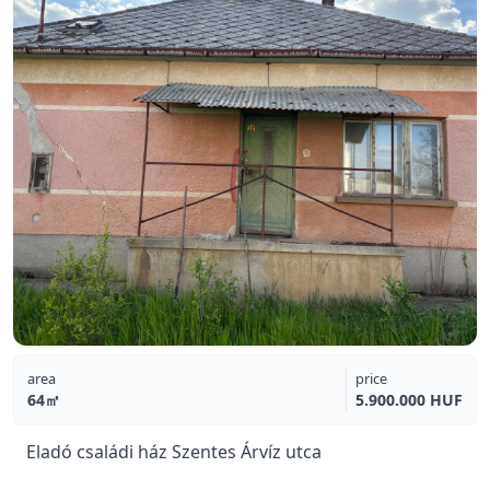
area
price
64㎡
5.900.000 HUF
Eladó családi ház Szentes Árvíz utca