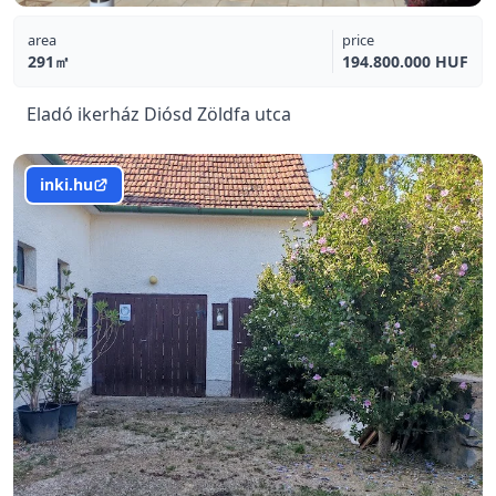
area
price
291㎡
194.800.000 HUF
Eladó ikerház Diósd Zöldfa utca
inki.hu