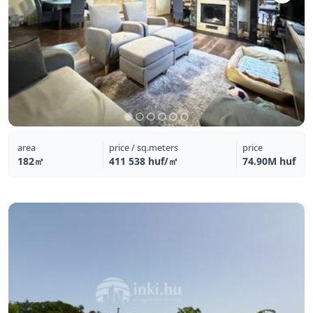
area
price / sq.meters
price
182㎡
411 538 huf/㎡
74.90M huf