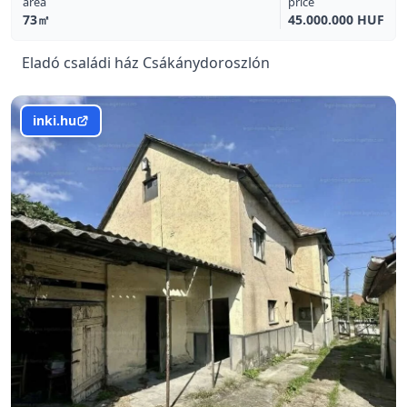
area
price
73㎡
45.000.000 HUF
Eladó családi ház Csákánydoroszlón
inki.hu