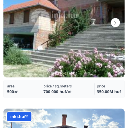
area
price / sq.meters
price
500㎡
700 000 huf/㎡
350.00M huf
inki.hu