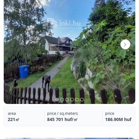
area
price / sq.meters
price
221㎡
845 701 huf/㎡
186.90M huf