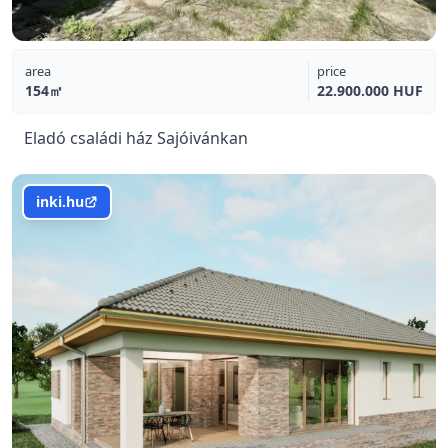
area
price
154㎡
22.900.000 HUF
Eladó családi ház Sajóivánkan
inki.hu