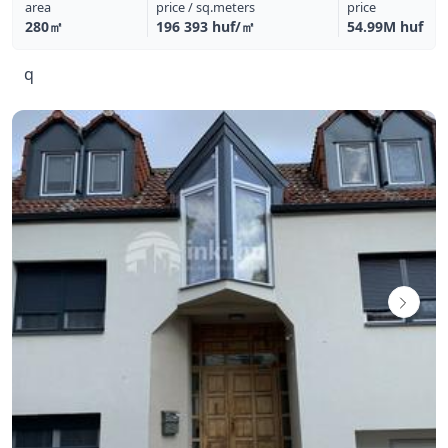
area
price / sq.meters
price
280㎡
196 393 huf/㎡
54.99M huf
q