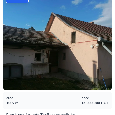
area
price
1097㎡
15.000.000 HUF