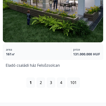
area
price
161㎡
131.000.000 HUF
Eladó családi ház Felsőzsolcan
1
2
3
4
101