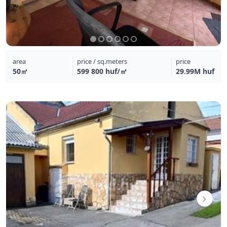
area
price / sq.meters
price
50㎡
599 800 huf/㎡
29.99M huf