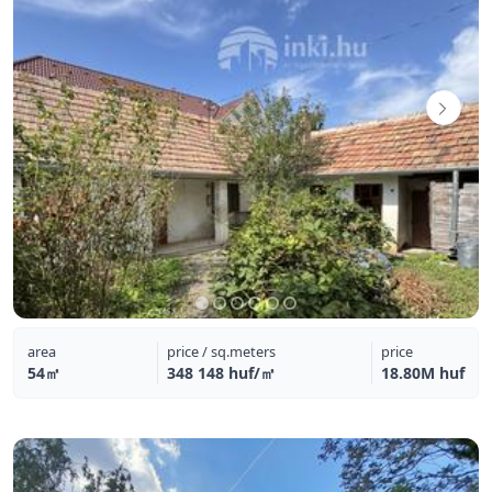
area
price / sq.meters
price
54㎡
348 148 huf/㎡
18.80M huf