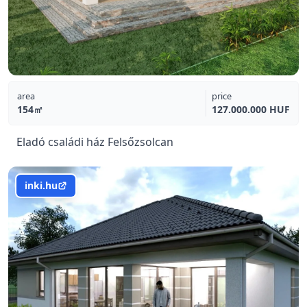
area
price
154㎡
127.000.000 HUF
Eladó családi ház Felsőzsolcan
inki.hu