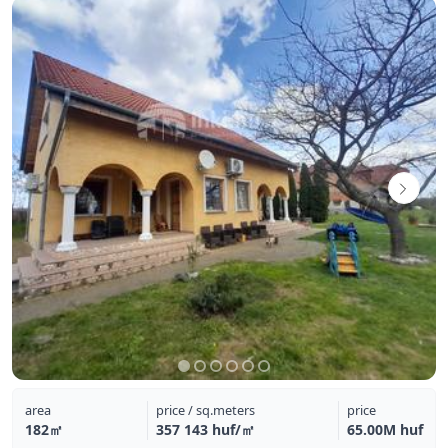
area
price / sq.meters
price
182㎡
357 143 huf/㎡
65.00M huf