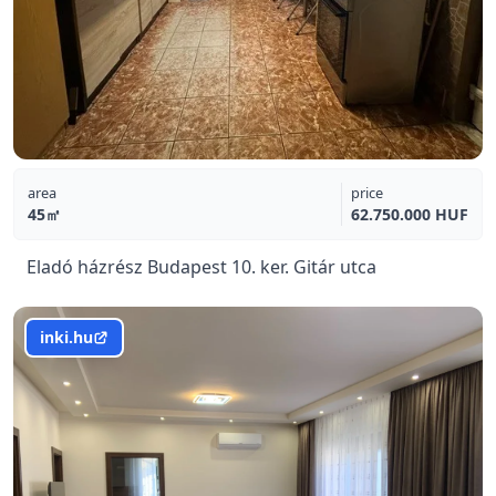
area
price
45㎡
62.750.000 HUF
Eladó házrész Budapest 10. ker. Gitár utca
inki.hu