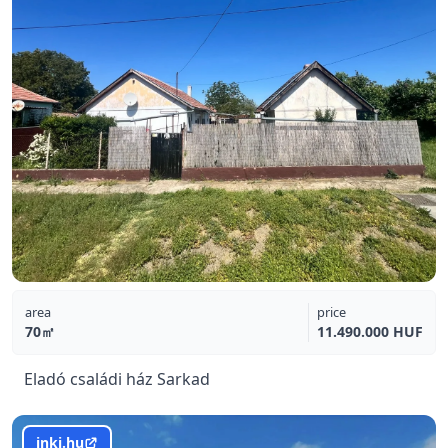
area
price
70㎡
11.490.000 HUF
Eladó családi ház Sarkad
inki.hu