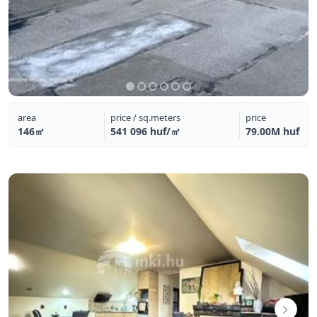
area
price / sq.meters
price
146㎡
541 096 huf/㎡
79.00M huf