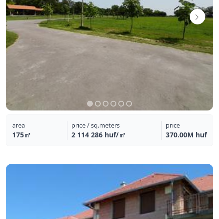
area
price / sq.meters
price
175㎡
2 114 286 huf/㎡
370.00M huf