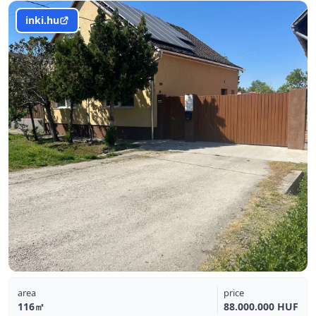
inki.hu
area
price
116㎡
88.000.000 HUF