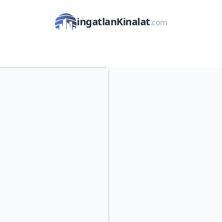
ingatlanKinalat
.com