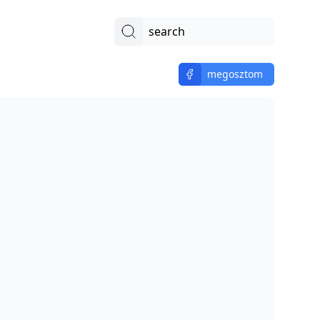
search
megosztom