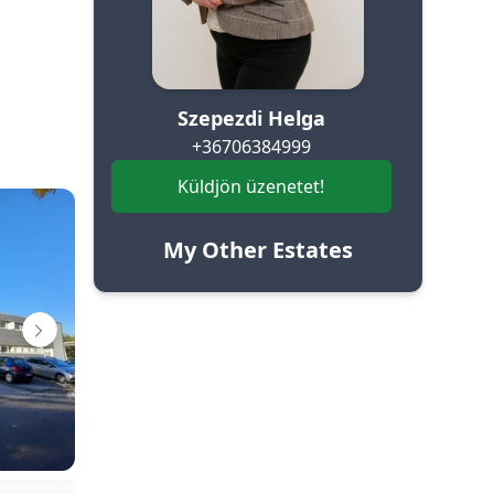
Szepezdi Helga
+36706384999
Küldjön üzenetet!
My Other Estates