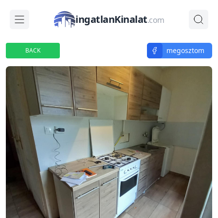
ingatlanKinalat
.com
megosztom
BACK