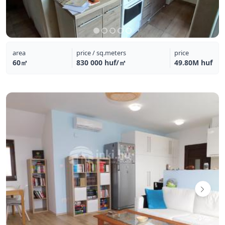
area
price / sq.meters
price
60㎡
830 000 huf/㎡
49.80M huf