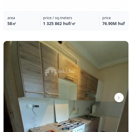
area
price / sq.meters
price
58㎡
1 325 862 huf/㎡
76.90M huf