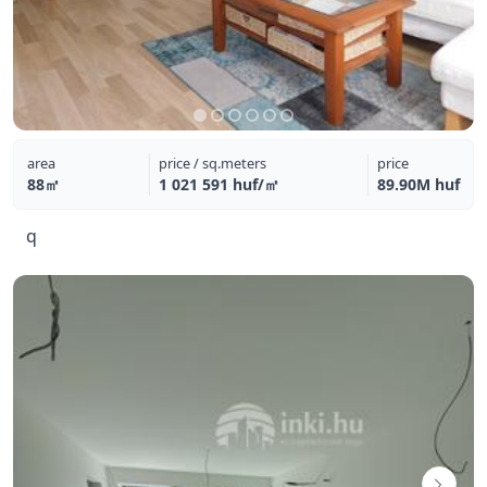
area
price / sq.meters
price
88㎡
1 021 591 huf/㎡
89.90M huf
q