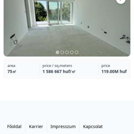
area
price / sq.meters
price
75㎡
1 586 667 huf/㎡
119.00M huf
Főoldal
Karrier
Impresszum
Kapcsolat