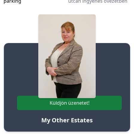
parking
utcán ingyenes övezetben
Szepezdi Helga
+36706384999
Küldjön üzenetet!
My Other Estates