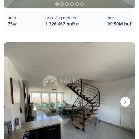
area
price / sq.meters
price
75㎡
1 326 667 huf/㎡
99.50M huf