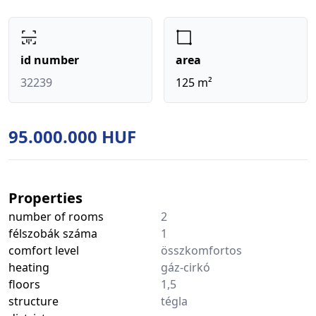
id number
area
32239
125 m²
95.000.000 HUF
Properties
number of rooms
2
félszobák száma
1
comfort level
összkomfortos
heating
gáz-cirkó
floors
1,5
structure
tégla