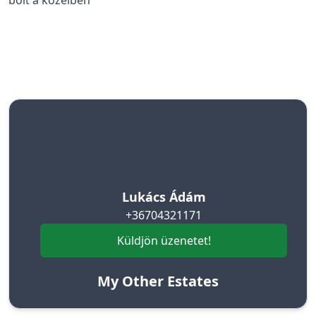
bolt a közelben
Lukács Ádám
+36704321171
Küldjön üzenetet!
My Other Estates