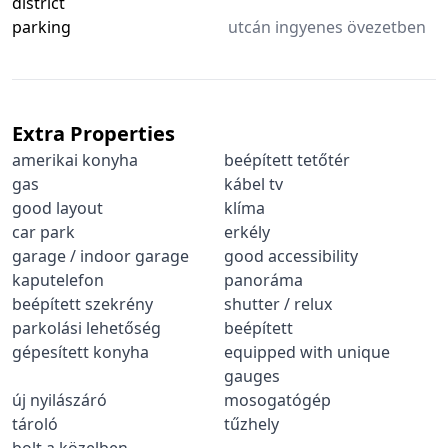
district
parking
utcán ingyenes övezetben
Extra Properties
amerikai konyha
beépített tetőtér
gas
kábel tv
good layout
klíma
car park
erkély
garage / indoor garage
good accessibility
kaputelefon
panoráma
beépített szekrény
shutter / relux
parkolási lehetőség
beépített
gépesített konyha
equipped with unique
gauges
új nyilászáró
mosogatógép
tároló
tűzhely