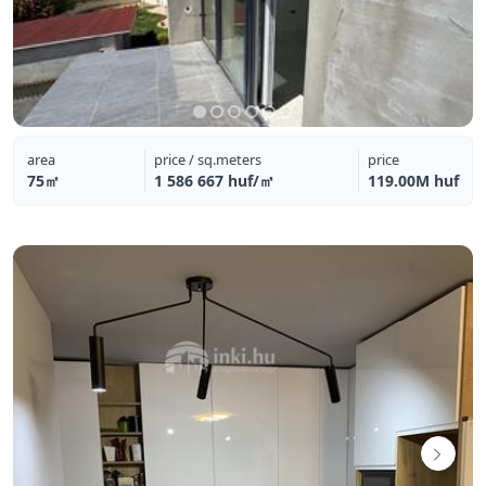
area
price / sq.meters
price
75㎡
1 586 667 huf/㎡
119.00M huf