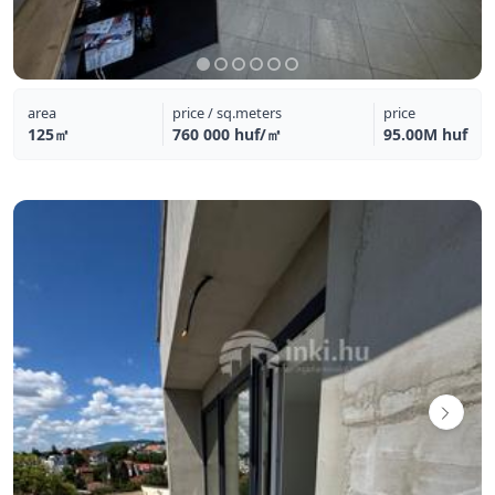
area
price / sq.meters
price
125㎡
760 000 huf/㎡
95.00M huf