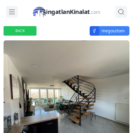
ingatlanKinalat
.com
megosztom
BACK