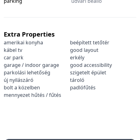
parking
udvari beálló
Extra Properties
amerikai konyha
beépített tetőtér
kábel tv
good layout
car park
erkély
garage / indoor garage
good accessibility
parkolási lehetőség
szigetelt épület
új nyilászáró
tároló
bolt a közelben
padlófűtés
mennyezet hűtés / fűtés