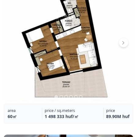
area
price / sq.meters
price
60㎡
1 498 333 huf/㎡
89.90M huf