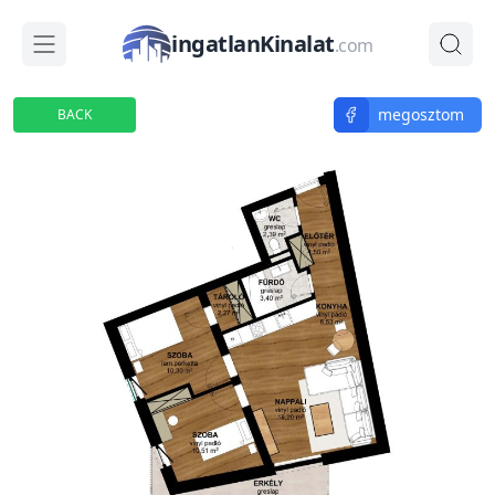
ingatlanKinalat
.com
megosztom
BACK