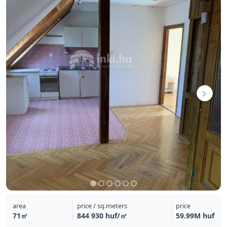
area
price / sq.meters
price
71㎡
844 930 huf/㎡
59.99M huf