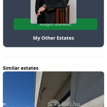
Cselényi Attila
+36203179434
Küldjön üzenetet!
My Other Estates
Similar estates