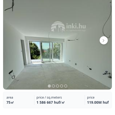
area
price / sq.meters
price
75㎡
1 586 667 huf/㎡
119.00M huf