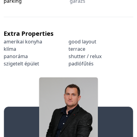
parking
garázs
Extra Properties
amerikai konyha
good layout
klíma
terrace
panoráma
shutter / relux
szigetelt épület
padlófűtés