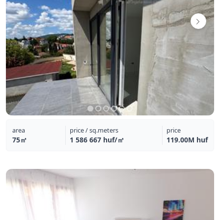
area
price / sq.meters
price
75㎡
1 586 667 huf/㎡
119.00M huf