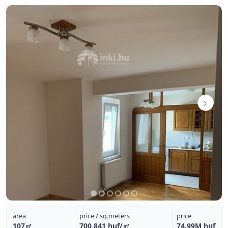
area
price / sq.meters
price
107㎡
700 841 huf/㎡
74.99M huf