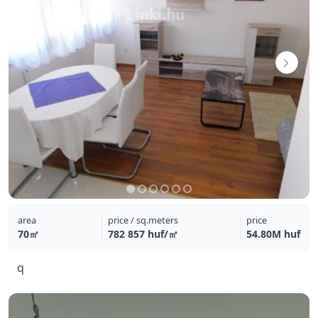
area
price / sq.meters
price
70㎡
782 857 huf/㎡
54.80M huf
q