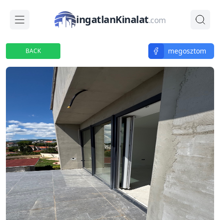
ingatlanKinalat
.com
megosztom
BACK