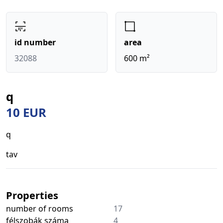
id number
area
32088
600 m²
q
10 EUR
q
tav
Properties
number of rooms
17
félszobák száma
4