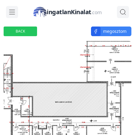
ingatlanKinalat
.com
megosztom
BACK