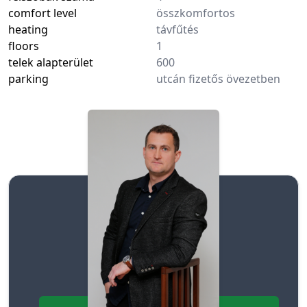
comfort level
összkomfortos
heating
távfűtés
floors
1
telek alapterület
600
parking
utcán fizetős övezetben
Cselényi Attila
+36203179434