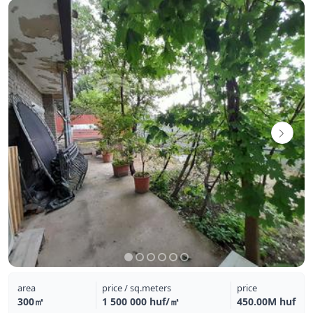
area
price / sq.meters
price
300㎡
1 500 000 huf/㎡
450.00M huf