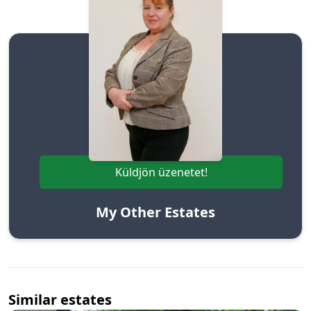
Szepezdi Helga
+36706384999
Küldjön üzenetet!
My Other Estates
Similar estates