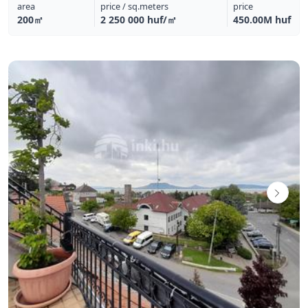
area
price / sq.meters
price
200㎡
2 250 000 huf/㎡
450.00M huf