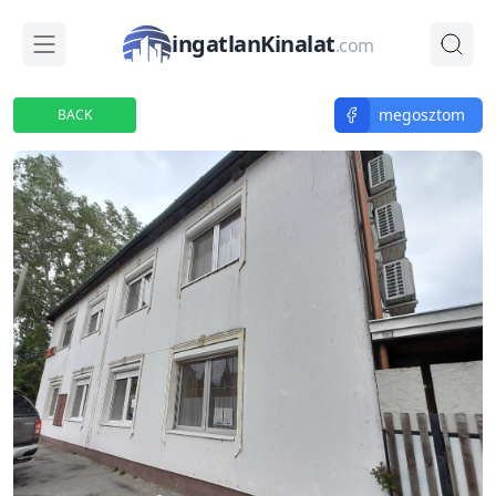
ingatlanKinalat
.com
megosztom
BACK