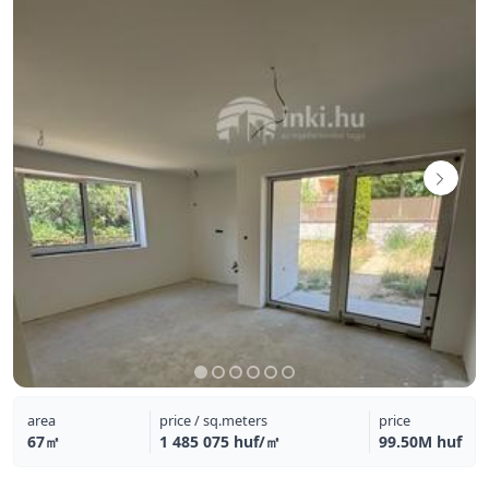
area
price / sq.meters
price
67㎡
1 485 075 huf/㎡
99.50M huf