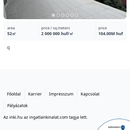
area
price / sq.meters
price
52㎡
2 000 000 huf/㎡
104.00M huf
q
Főoldal
Karrier
Impresszum
Kapcsolat
Pályázatok
Az inki.hu az ingatlankinalat.com tagja lett.