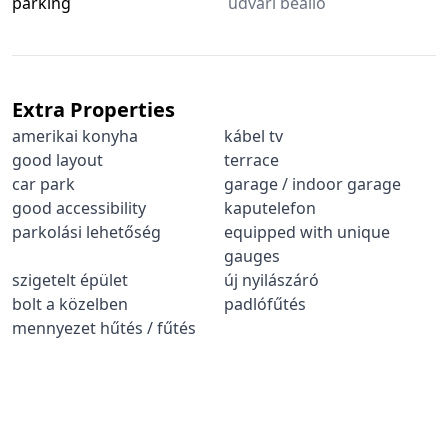
parking
udvari beálló
Extra Properties
amerikai konyha
kábel tv
good layout
terrace
car park
garage / indoor garage
good accessibility
kaputelefon
parkolási lehetőség
equipped with unique
gauges
szigetelt épület
új nyilászáró
bolt a közelben
padlófűtés
mennyezet hűtés / fűtés