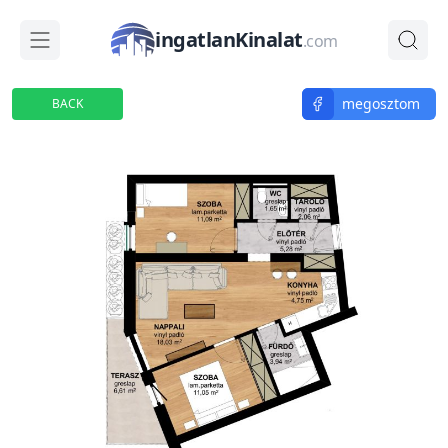
ingatlanKinalat
.com
megosztom
BACK