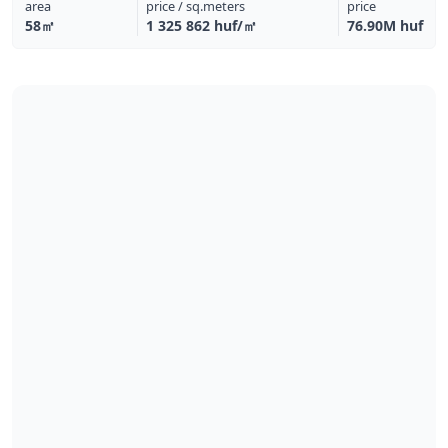
area
price / sq.meters
price
58㎡
1 325 862 huf/㎡
76.90M huf