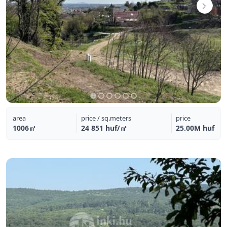
area
price / sq.meters
price
1006㎡
24 851 huf/㎡
25.00M huf