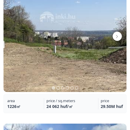
area
price / sq.meters
price
1226㎡
24 062 huf/㎡
29.50M huf