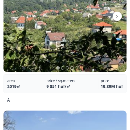
area
price / sq.meters
price
2019㎡
9 851 huf/㎡
19.89M huf
A