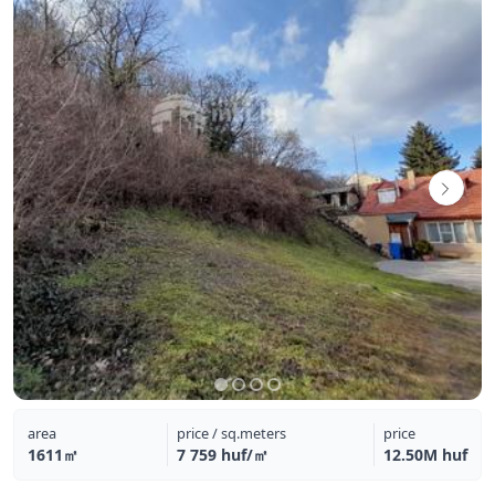
area
price / sq.meters
price
1611㎡
7 759 huf/㎡
12.50M huf