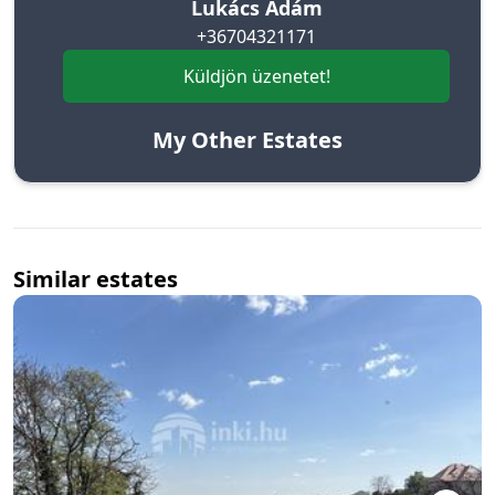
Lukács Ádám
+36704321171
Küldjön üzenetet!
My Other Estates
Similar estates