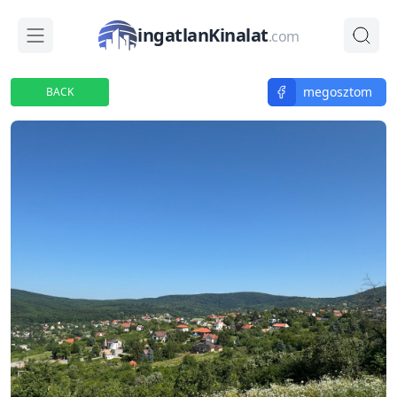
ingatlanKinalat
.com
megosztom
BACK